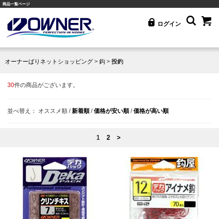
商品一覧ページ
ログイン
オーナーばりネットショッピング
>
鈎
>
投釣
30
件の商品がございます。
並べ替え：
オススメ順
/
新着順
/
価格が安い順
/
価格が高い順
1
2
>