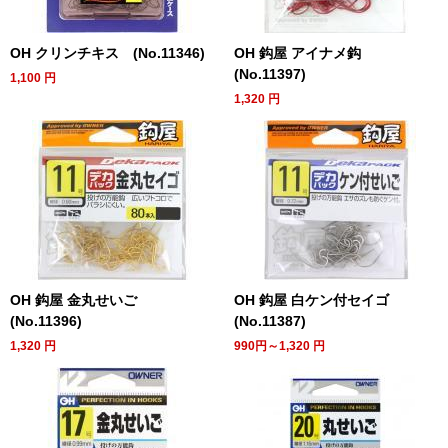
OH クリンチキス (No.11346)
OH 鈎屋 アイナメ鈎
(No.11397)
1,100
円
1,320
円
OH 鈎屋 金丸せいご
OH 鈎屋 白ケン付セイゴ
(No.11396)
(No.11387)
1,320
円
990円～1,320
円