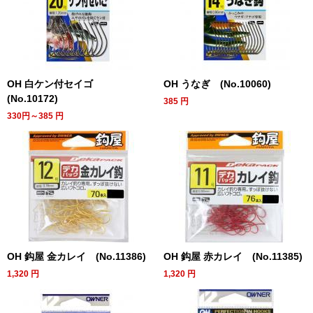
OH 白ケン付セイゴ
OH うなぎ (No.10060)
(No.10172)
385
円
330円～385
円
OH 鈎屋 金カレイ (No.11386)
OH 鈎屋 赤カレイ (No.11385)
1,320
円
1,320
円