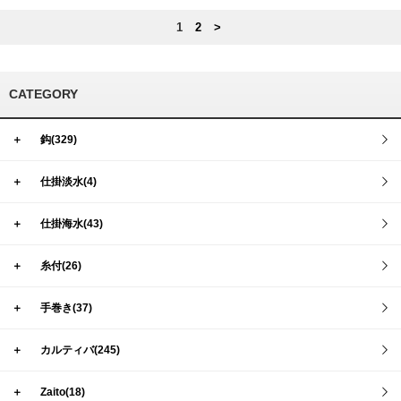
1
2
>
CATEGORY
＋
鈎(329)
＋
仕掛淡水(4)
＋
仕掛海水(43)
＋
糸付(26)
＋
手巻き(37)
＋
カルティバ(245)
＋
Zaito(18)