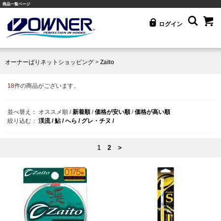
商品一覧ページ
ログイン
オーナーばりネットショッピング
>
Zaito
18
件の商品がございます。
並べ替え：
オススメ順
/
新着順
/
価格が安い順
/
価格が高い順
絞り込む：
渓流 /
鮎 /
へら /
グレ・チヌ /
1
2
>