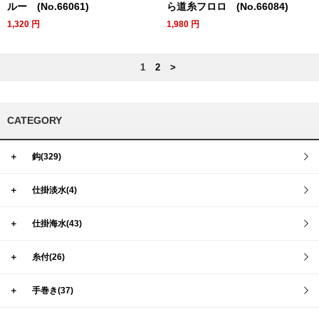
ルー (No.66061)
ら道糸フロロ (No.66084)
1,320
円
1,980
円
1
2
>
CATEGORY
＋
鈎(329)
＋
仕掛淡水(4)
＋
仕掛海水(43)
＋
糸付(26)
＋
手巻き(37)