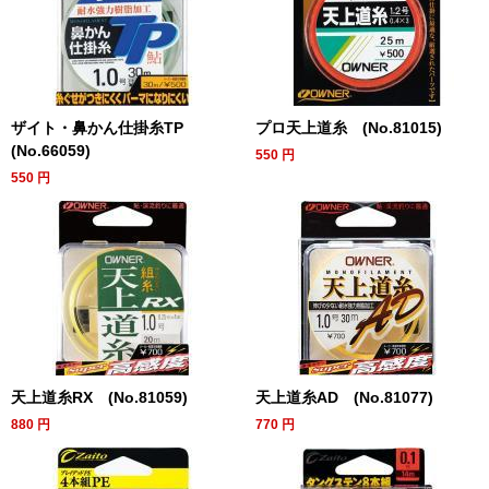
ザイト・鼻かん仕掛糸TP
プロ天上道糸 (No.81015)
(No.66059)
550
円
550
円
天上道糸RX (No.81059)
天上道糸AD (No.81077)
880
円
770
円