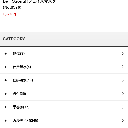
Be Strong!!フェイスマスク
(No.8976)
1,320
円
CATEGORY
＋
鈎(329)
＋
仕掛淡水(4)
＋
仕掛海水(43)
＋
糸付(26)
＋
手巻き(37)
＋
カルティバ(245)