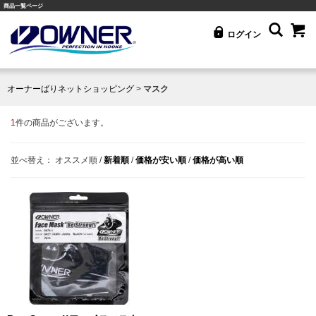
商品一覧ページ
ログイン
オーナーばりネットショッピング
>
マスク
1
件の商品がございます。
並べ替え：
オススメ順
/
新着順
/
価格が安い順
/
価格が高い順