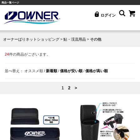
商品一覧ページ
ログイン
オーナーばりネットショッピング
>
鮎・渓流用品
>
その他
24
件の商品がございます。
並べ替え：
オススメ順
/
新着順
/
価格が安い順
/
価格が高い順
1
2
>