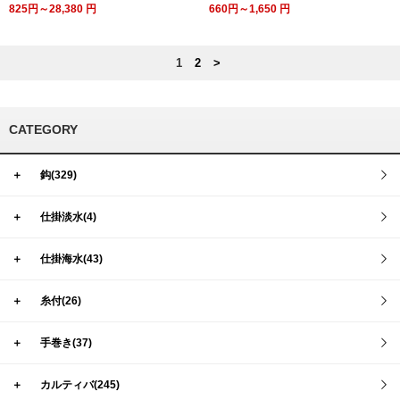
825円～28,380
円
660円～1,650
円
1
2
>
CATEGORY
＋
鈎(329)
＋
仕掛淡水(4)
＋
仕掛海水(43)
＋
糸付(26)
＋
手巻き(37)
＋
カルティバ(245)