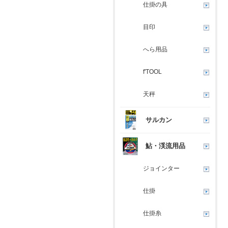
仕掛の具
目印
へら用品
f'TOOL
天秤
サルカン
鮎・渓流用品
ジョインター
仕掛
仕掛糸