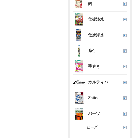
鈎
仕掛淡水
仕掛海水
糸付
手巻き
カルティバ
Zaito
パーツ
ビーズ