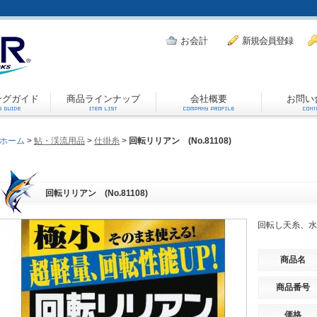
お会計
新規会員登録
ングガイド
商品ラインナップ
会社概要
お問い
ホーム
>
鮎・渓流用品
>
仕掛糸
>
回転リリアン (No.81108)
回転リリアン (No.81108)
回転し天糸、水
商品名
商品番号
価格