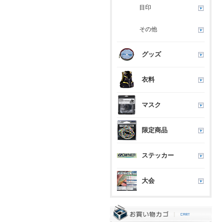
目印
その他
グッズ
衣料
マスク
限定商品
ステッカー
大会