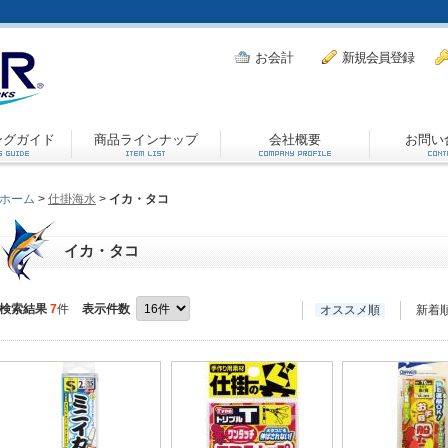
お会計
新規会員登録
ングガイド
商品ラインナップ
会社概要
お問い
ホーム
>
仕掛海水
>
イカ・タコ
イカ・タコ
検索結果
7
件
表示件数
オススメ順
新着