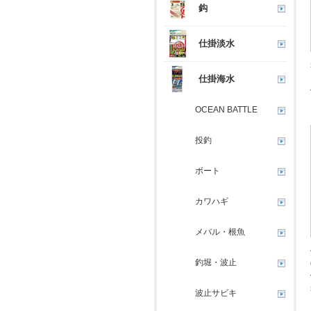
鈎
仕掛淡水
仕掛海水
OCEAN BATTLE
投釣
ボート
カワハギ
メバル・根魚
釣堀・波止
波止サビキ