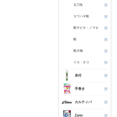
太刀魚
カワハギ船
船サビキ・ノマセ
船
船大物
イカ・タコ
糸付
手巻き
カルティバ
Zaito