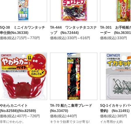
SQ-38 ミニイカワンタッチ
TA-444 ワンタッチタコスナ
TA-301 お手軽
串仕掛(No.36338)
ップ (No.72444)
ーダー (No.36301
価格(税込):715円～770円
価格(税込):330円～616円
価格(税込):330円
やわらカニベイト
TA-70 船たこ集寄ブレード
SQ-1イカキッドパ
(No.82588)(No.82589)
(No.33470)
替鈎) (No.11491)
価格(税込):407円～726円
価格(税込):440円
価格(税込):385円
非常にやわらか。
キラキラ効果でタコが寄る!
イカ専用かえ鈎