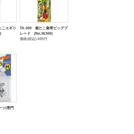
船たこエギリ
TA-300 船たこ集寄ビッグブ
)
レード (No.36300)
価格(税込):495円
ーツ(専門