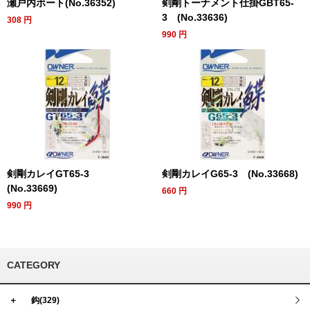
瀬戸内ボート(No.36352)
剣剛トーナメント仕掛GBT65-
3 (No.33636)
308
円
990
円
剣剛カレイGT65-3
剣剛カレイG65-3 (No.33668)
(No.33669)
660
円
990
円
CATEGORY
＋
鈎(329)