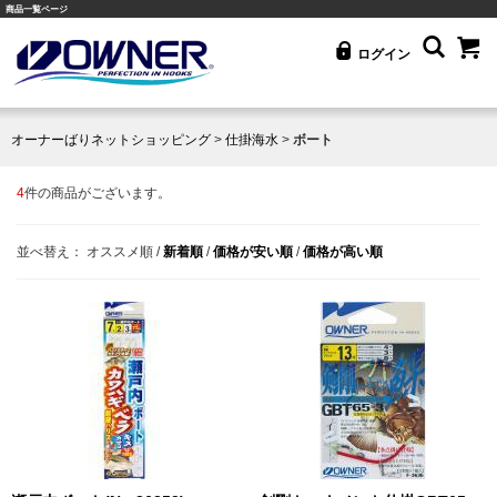
商品一覧ページ
ログイン
オーナーばりネットショッピング
>
仕掛海水
>
ボート
4
件の商品がございます。
並べ替え：
オススメ順
/
新着順
/
価格が安い順
/
価格が高い順