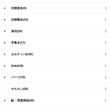
＋
仕掛淡水(4)
＋
仕掛海水(43)
＋
糸付(26)
＋
手巻き(37)
＋
カルティバ(245)
＋
Zaito(18)
＋
パーツ(70)
サルカン(26)
＋
鮎・渓流用品(46)