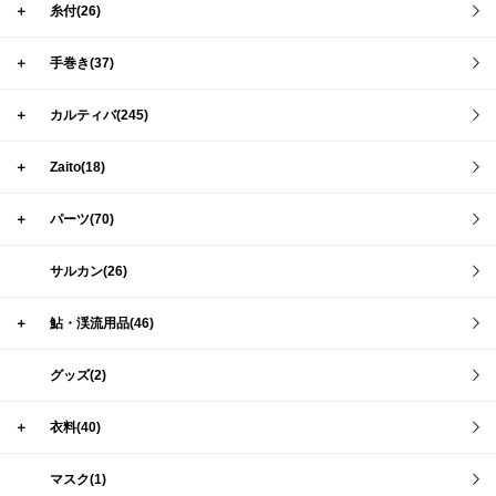
＋
糸付(26)
＋
手巻き(37)
＋
カルティバ(245)
＋
Zaito(18)
＋
パーツ(70)
サルカン(26)
＋
鮎・渓流用品(46)
グッズ(2)
＋
衣料(40)
マスク(1)