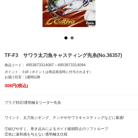
TF-F3 サワラ太刀魚キャスティング先糸(No.36357)
4953873314087～4953873314094
商品コード：
pt
ポイント：
0
（ポイントは商品発送時に付与されます）
お届け目安：1週間以降
308
円(税込)
プラグ対応!透明極太リーダー先糸
ワインド、太刀魚ジギング、テンヤやサワラキャスティングなどに最適!
①結びやすく、巻き込みによるガイド破損防止のソフトループ
②魚に違和感を与えない透明極太仕様