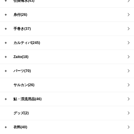
＋
仕掛海水(43)
＋
糸付(26)
＋
手巻き(37)
＋
カルティバ(245)
＋
Zaito(18)
＋
パーツ(70)
サルカン(26)
＋
鮎・渓流用品(46)
グッズ(2)
＋
衣料(40)