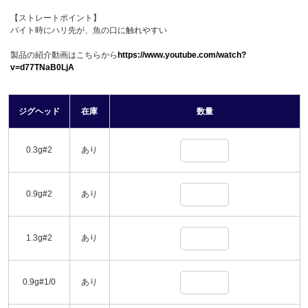
【ストレートポイント】
バイト時にハリ先が、魚の口に触れやすい
製品の紹介動画はこちらから
https://www.youtube.com/watch?
v=d77TNaB0LjA
ジグヘッド
在庫
数量
0.3g#2
あり
0.9g#2
あり
1.3g#2
あり
0.9g#1/0
あり