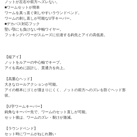
ノットが左右や前方へズレない。
■ワームセットが簡単
ワームを真っ直ぐ刺しやすいラウンドベンド。
ワームの刺し直しが可能なU字キーパー。
■デカバス対応フック
堅い顎にも負けない中軸ワイヤー。
フッキングパワーがスムーズに伝達する鈎先とアイの高低差。
【縦アイ】
ノットをルアーの中心軸でキープ。
アイを高めに設計し、貫通力を向上。
【高重心ヘッド】
大きなロールアクションが可能。
アイの根本にゴミが溜まりにくく、ノットの前方へのズレを防ぐヘッド形
状。
【U字ワームキーパー】
鈍角なキーパー先で、ワームのセット直しが可能。
セット後は、ワームのズレ・裂けが激減。
【ラウンドベンド】
セット時にワームがねじれ難い