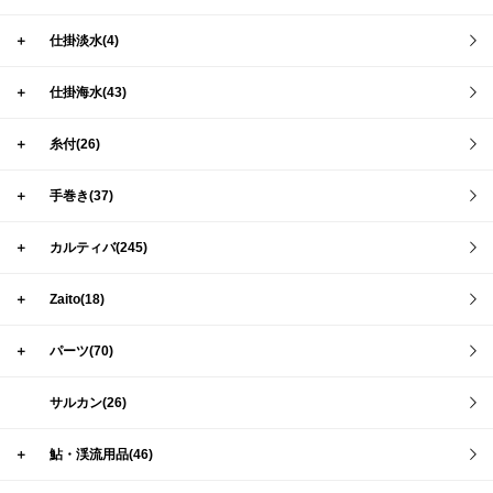
＋
仕掛淡水(4)
＋
仕掛海水(43)
＋
糸付(26)
＋
手巻き(37)
＋
カルティバ(245)
＋
Zaito(18)
＋
パーツ(70)
サルカン(26)
＋
鮎・渓流用品(46)