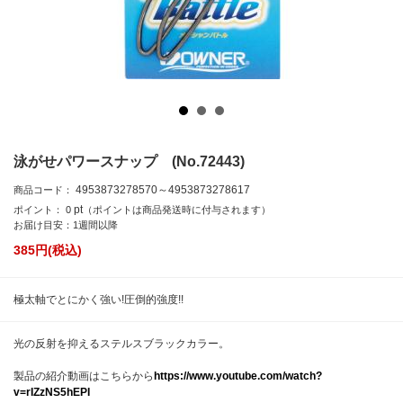
泳がせパワースナップ (No.72443)
4953873278570～4953873278617
商品コード：
pt
ポイント：
0
（ポイントは商品発送時に付与されます）
お届け目安：1週間以降
385
円(税込)
極太軸でとにかく強い!圧倒的強度!!
光の反射を抑えるステルスブラックカラー。
製品の紹介動画はこちらから
https://www.youtube.com/watch?
v=rIZzNS5hEPI