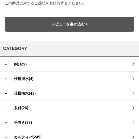
この商品に対するご感想をぜひお寄せください。
レビューを書き込む >
CATEGORY
＋
鈎(329)
＋
仕掛淡水(4)
＋
仕掛海水(43)
＋
糸付(26)
＋
手巻き(37)
＋
カルティバ(245)