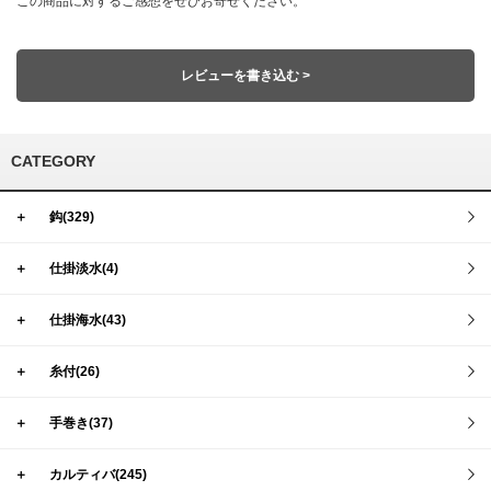
この商品に対するご感想をぜひお寄せください。
レビューを書き込む >
CATEGORY
＋
鈎(329)
＋
仕掛淡水(4)
＋
仕掛海水(43)
＋
糸付(26)
＋
手巻き(37)
＋
カルティバ(245)