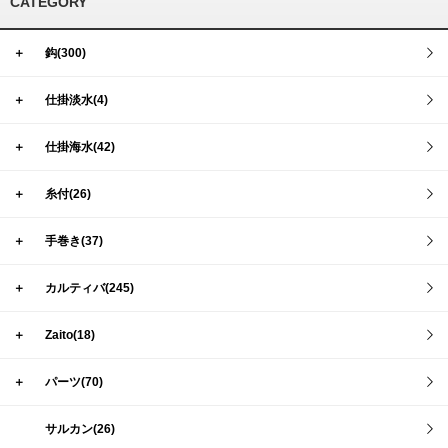
CATEGORY
＋
鈎(300)
＋
仕掛淡水(4)
＋
仕掛海水(42)
＋
糸付(26)
＋
手巻き(37)
＋
カルティバ(245)
＋
Zaito(18)
＋
パーツ(70)
サルカン(26)