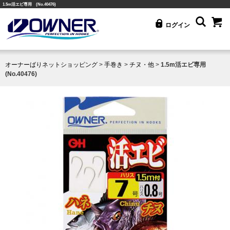
1.5m活エビ専用 (No.40476)
ログイン
オーナーばりネットショッピング
>
手巻き
>
チヌ・他
>
1.5m活エビ専用
(No.40476)