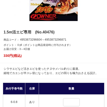
1.5m活エビ専用 (No.40476)
4953873296604～4953873296871
商品コード：
pt
ポイント：
0
（ポイントは商品発送時に付与されます）
お届け目安：3～4日後
330
円(税込)
シラサエビなど活きエビを使ったチヌやメバル釣りに最適。
細地でカエシが半スレ状になっており、エビの弱りを極力おさえる設計。
糸付手巻号数
在庫
数量
6-0.8
あり